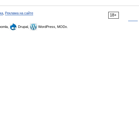
ка
,
Реклама на сайте
18+
omla,
Drupal,
WordPress, MODx.