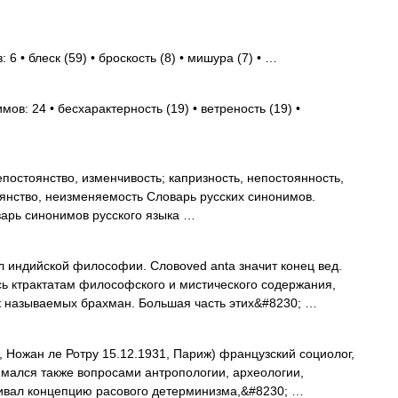
6 • блеск (59) • броскость (8) • мишура (7) • …
ов: 24 • бесхарактерность (19) • ветреность (19) •
постоянство, изменчивость; капризность, непостоянность,
оянство, неизменяемость Словарь русских синонимов.
варь синонимов русского языка …
 индийской философии. Словоved anta значит конец вед.
ь ктрактатам философского и мистического содержания,
к называемых брахман. Большая часть этих&#8230; …
, Ножан ле Ротру 15.12.1931, Париж) французский социолог,
имался также вопросами антропологии, археологии,
аивал концепцию расового детерминизма,&#8230; …