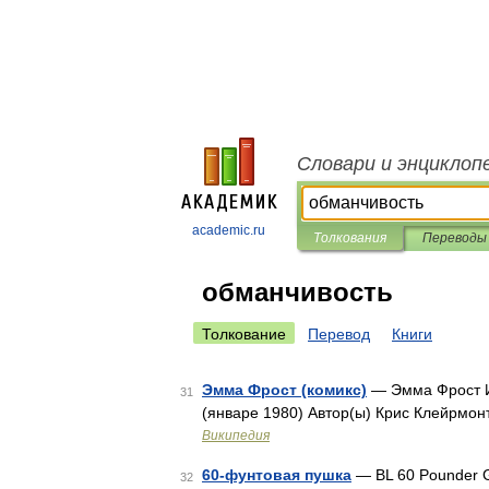
Словари и энциклоп
academic.ru
Толкования
Переводы
обманчивость
Толкование
Перевод
Книги
Эмма Фрост (комикс)
— Эмма Фрост И
31
(январе 1980) Автор(ы) Крис Клейрмон
Википедия
60-фунтовая пушка
— BL 60 Pounder G
32