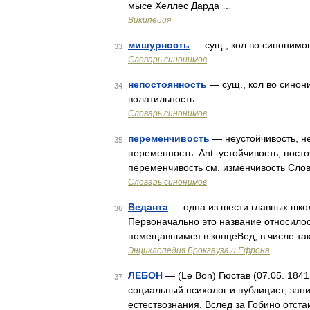
мысе Хеллес Дарда …
Википедия
мишурность
— сущ., кол во синонимов: 
33
Словарь синонимов
непостоянность
— сущ., кол во синоним
34
волатильность …
Словарь синонимов
переменчивость
— неустойчивость, не
35
переменность. Ant. устойчивость, пост
переменчивость см. изменчивость Сло
Словарь синонимов
Веданта
— одна из шести главных школ
36
Первоначально это название относилос
помещавшимся в концеВед, в числе та
Энциклопедия Брокгауза и Ефрона
ЛЕБОН
— (Le Bon) Гюстав (07.05. 1841
37
социальный психолог и публицист; зан
естествознания. Вслед за Гобино отст