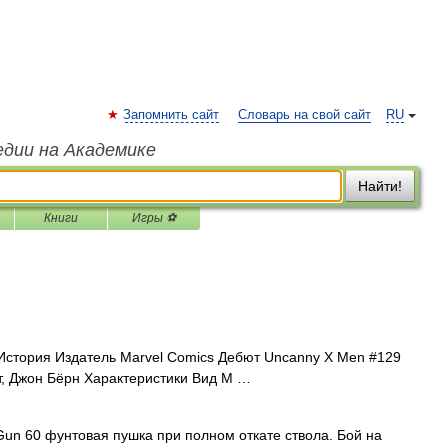
Запомнить сайт
Словарь на свой сайт
RU
едии на Академике
Найти!
Книги
Игры ⚽
стория Издатель Marvel Comics Дебют Uncanny X Men #129
т, Джон Бёрн Характеристики Вид М …
un 60 фунтовая пушка при полном откате ствола. Бой на