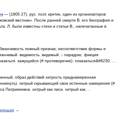
ич
— (1805 27), рус. поэт, критик, один из организаторов
вский вестник». После ранней смерти В. его биография и
та. Л. были известны стихи и статьи В., напечатанные в
бманчивость ложный признак; несоответствие формы и
манчивый. видимость. видимый. ↓ парадокс. фикция.
казаться. кажущийся (# противоречие). показаться&#8230; …
нный, образ действий хитрость преднамеренная
роникнуть). хитрый скрывающий свои истинные намерения (#
Лиса Патрикеевна. хитрый как лиса. хитрый как …
дующая
→