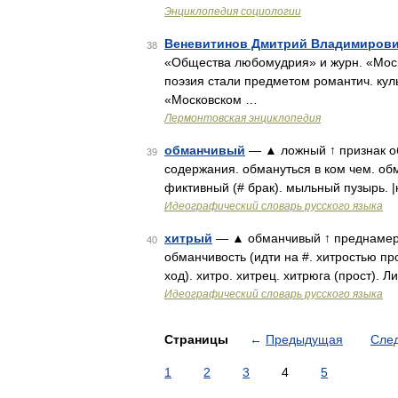
Энциклопедия социологии
Веневитинов Дмитрий Владимиров
38
«Общества любомудрия» и журн. «Моско
поэзия стали предметом романтич. куль
«Московском …
Лермонтовская энциклопедия
обманчивый
— ▲ ложный ↑ признак о
39
содержания. обмануться в ком чем. об
фиктивный (# брак). мыльный пузырь. |
Идеографический словарь русского языка
хитрый
— ▲ обманчивый ↑ преднамере
40
обманчивость (идти на #. хитростью п
ход). хитро. хитрец. хитрюга (прост). 
Идеографический словарь русского языка
Страницы
←
Предыдущая
Сле
1
2
3
4
5